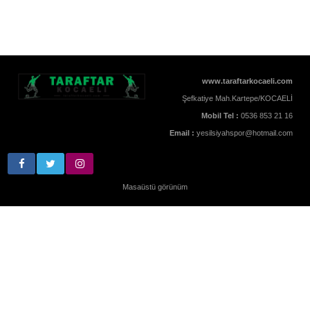
www.taraftarkocaeli.com
Şefkatiye Mah.Kartepe/KOCAELİ
Mobil Tel :
0536 853 21 16
Email :
yesilsiyahspor@hotmail.com
Masaüstü görünüm